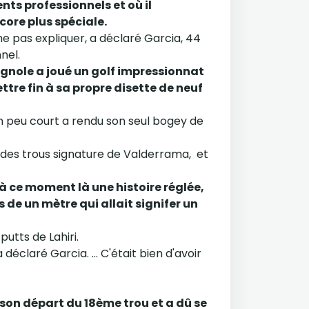
nts professionnels et où il
ncore plus spéciale.
e pas expliquer, a déclaré Garcia, 44
nel.
pagnole a joué un golf impressionnat
ettre fin à sa propre disette de neuf
un peu court a rendu son seul bogey de
un des trous signature de Valderrama, et
 à ce moment là une histoire réglée,
 de un mètre qui allait signifer un
utts de Lahiri.
éclaré Garcia. ... C'était bien d'avoir
son départ du 18ème trou et a dû se