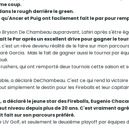
ème coup.
ans le rough derrière le green.
u'Ancer et Puig ont facilement fait le par pour rempo
 Bryson De Chambeau auparavant, Lahiri après s'être égar
it le Par après un excellent drive pour gagner le tour
 c'est un rêve devenu réalité de le faire sur mon parcou
é Garcia. Mais le fait de gagner aussi le tournoi par équipe
oué.
s Crushers, qui ont remporté deux tournois cette saison et
ble, a déclaré DeChambeau. C'est ce qui rend la victoire t
tout simplement le destin pour les Fireballs et leur capit
a déclaré le jeune star des Fireballs, Eugenio Chacarr
aut niveau depuis plus de 20 ans. C'est vraiment agréab
it fait sur son parcours préféré.
e LIV Golf, et seulement le deuxième playoff par équipes de 