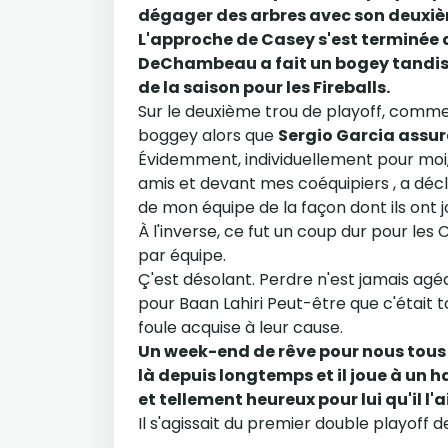
dégager des arbres avec son deuxi
L'approche de Casey s'est terminée d
DeChambeau a fait un bogey tandis q
de la saison pour les Fireballs.
Sur le deuxième trou de playoff, comme
boggey alors que
Sergio Garcia assura
Évidemment, individuellement pour moi,
amis et devant mes coéquipiers , a déclar
de mon équipe de la façon dont ils ont j
À l'inverse, ce fut un coup dur pour le
par équipe.
Ç'est désolant. Perdre n'est jamais agéa
pour Baan Lahiri Peut-être que c'était 
foule acquise à leur cause.
Un week-end de rêve pour nous tous , 
là depuis longtemps et il joue à un h
et tellement heureux pour lui qu'il l'a
Il s'agissait du premier double playoff d