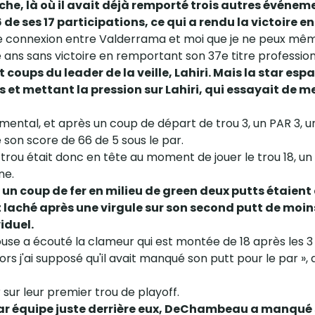
he, là où il avait déjà remporté trois autres événeme
 de ses 17 participations, ce qui a rendu la victoire e
ne connexion entre Valderrama et moi que je ne peux mêm
re ans sans victoire en remportant son 37e titre profession
coups du leader de la veille, Lahiri. Mais la star es
s et mettant la pression sur Lahiri, qui essayait de m
 mental, et après un coup de départ de trou 3, un PAR 3, 
 son score de 66 de 5 sous le par.
17e trou était donc en tête au moment de jouer le trou 18, 
ne.
 un coup de fer en milieu de green deux putts étaient
 laché après une virgule sur son second putt de moins
viduel.
ouse a écouté la clameur qui est montée de 18 après les 3 p
 j'ai supposé qu'il avait manqué son putt pour le par », a d
 sur leur premier trou de playoff.
ar équipe juste derrière eux, DeChambeau a manqué 