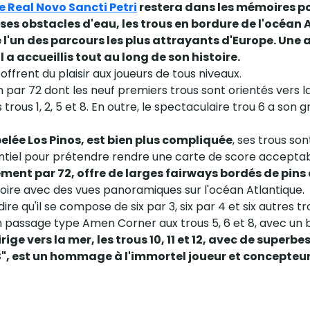
 Real Novo Sancti Petri
restera dans les mémoires p
, ses obstacles d'eau, les trous en bordure de l'océan
l'un des parcours les plus attrayants d'Europe. Une 
l a accueillis tout au long de son histoire.
offrent du plaisir aux joueurs de tous niveaux.
n par 72 dont les neuf premiers trous sont orientés vers l
rous 1, 2, 5 et 8. En outre, le spectaculaire trou 6 a son 
elée Los Pinos, est bien plus compliquée
, ses trous son
tiel pour prétendre rendre une carte de score acceptab
ment par 72, offre de larges fairways bordés de pins
oire avec des vues panoramiques sur l'océan Atlantique.
re qu'il se compose de six par 3, six par 4 et six autres tr
n passage type Amen Corner aux trous 5, 6 et 8, avec un 
ge vers la mer, les trous 10, 11 et 12, avec de superbe
S", est un hommage à l'immortel joueur et concepteu