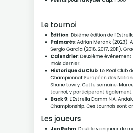
Points pour la Ryder Cup
: 1 500
Le tournoi
Édition
: Dixième édition de l'Estr
Palmarès
: Adrian Meronk (2023), A
Sergio García (2018, 2017, 2011), G
Calendrier
: Deuxième événement d
mois dernier.
Historique du Club
: Le Real Club 
Championnat Européen des Nations.
Shane Lowry. Cette semaine, Marcel
tournoi, y participeront également.
Back 9
: L'Estrella Damm N.A. Anda
Championship. Ces tournois sont cru
Les joueurs
Jon Rahm
: Double vainqueur de ma