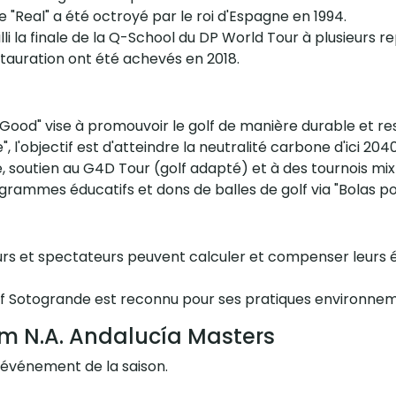
 de "Real" a été octroyé par le roi d'Espagne en 1994.
illi la finale de la Q-School du DP World Tour à plusieurs re
stauration ont été achevés en 2018.
 Good" vise à promouvoir le golf de manière durable et r
, l'objectif est d'atteindre la neutralité carbone d'ici 2040
é, soutien au G4D Tour (golf adapté) et à des tournois mix
ogrammes éducatifs et dons de balles de golf via "Bolas por
eurs et spectateurs peuvent calculer et compenser leurs é
olf Sotogrande est reconnu pour ses pratiques environne
m N.A. Andalucía Masters
 événement de la saison.