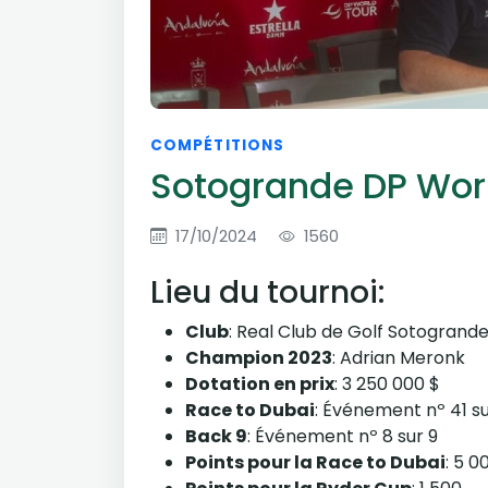
COMPÉTITIONS
Sotogrande DP Wor
17/10/2024
1560
Lieu du tournoi:
Club
: Real Club de Golf Sotogrand
Champion 2023
: Adrian Meronk
Dotation en prix
: 3 250 000 $
Race to Dubai
: Événement nº 41 s
Back 9
: Événement nº 8 sur 9
Points pour la Race to Dubai
: 5 0