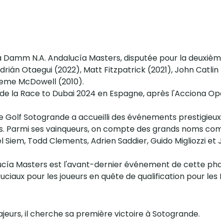
ella Damm N.A. Andalucía Masters, disputée pour la deuxièm
drián Otaegui (2022), Matt Fitzpatrick (2021), John Catlin
raeme McDowell (2010).
e la Race to Dubai 2024 en Espagne, après l'Acciona Op
de Golf Sotogrande a accueilli des événements prestigieu
 Parmi ses vainqueurs, on compte des grands noms comm
 Siem, Todd Clements, Adrien Saddier, Guido Migliozzi et
lucía Masters est l'avant-dernier événement de cette pha
ciaux pour les joueurs en quête de qualification pour les
jeurs, il cherche sa première victoire à Sotogrande.