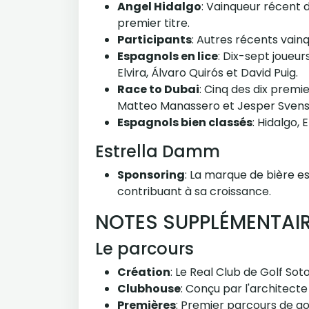
Angel Hidalgo
: Vainqueur récent 
premier titre.
Participants
: Autres récents vai
Espagnols en lice
: Dix-sept joueu
Elvira, Álvaro Quirós et David Puig.
Race to Dubai
: Cinq des dix premi
Matteo Manassero et Jesper Svensso
Espagnols bien classés
: Hidalgo,
Estrella Damm
Sponsoring
: La marque de bière e
contribuant à sa croissance.
NOTES SUPPLÉMENTAI
Le parcours
Création
: Le Real Club de Golf So
Clubhouse
: Conçu par l'architecte
Premières
: Premier parcours de go