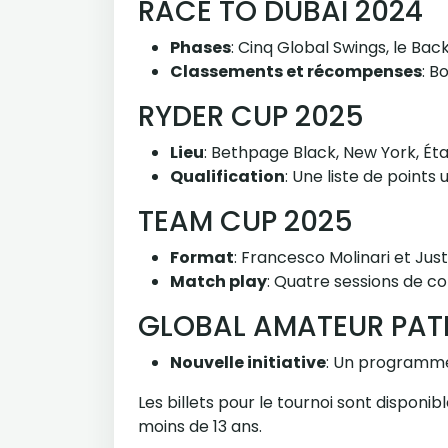
RACE TO DUBAI 2024
Phases
: Cinq Global Swings, le Bac
Classements et récompenses
: B
RYDER CUP 2025
Lieu
: Bethpage Black, New York, Éta
Qualification
: Une liste de points
TEAM CUP 2025
Format
: Francesco Molinari et Jus
Match play
: Quatre sessions de c
GLOBAL AMATEUR PA
Nouvelle initiative
: Un programme 
Les billets pour le tournoi sont disponi
moins de 13 ans.