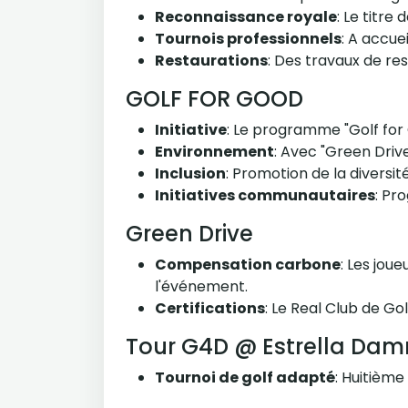
Reconnaissance royale
: Le titre
Tournois professionnels
: A accue
Restaurations
: Des travaux de re
GOLF FOR GOOD
Initiative
: Le programme "Golf for
Environnement
: Avec "Green Drive"
Inclusion
: Promotion de la diversit
Initiatives communautaires
: Pr
Green Drive
Compensation carbone
: Les jou
l'événement.
Certifications
: Le Real Club de G
Tour G4D @ Estrella Dam
Tournoi de golf adapté
: Huitième