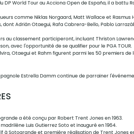
du DP World Tour au Acciona Open de España, il a battu 
nqueurs comme Niklas Norgaard, Matt Wallace et Rasmus 
rs, dont Adrián Otaegui, Rafa Cabrera-Bello, Pablo Larrazá
ers au classement participeront, incluant Thriston Lawre
n, avec l'opportunité de se qualifier pour le PGA TOUR.
 Elvira, Otaegui et Rahm figurent parmi les 50 premiers de 
spagnole Estrella Damm continue de parrainer l'événeme
RES
togrande a été conçu par Robert Trent Jones en 1963.
 madrilène Luis Gutierrez Soto et inauguré en 1964.
lf à Sotogrande et première réalisation de Trent Jones e