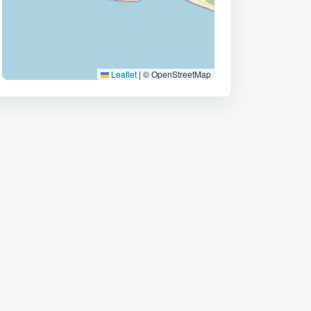
Leaflet
|
© OpenStreetMap