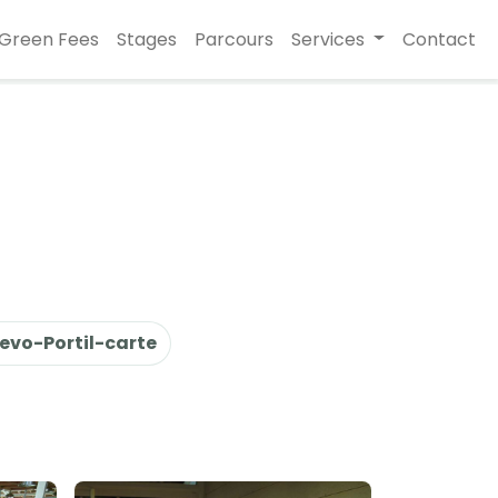
Green Fees
Stages
Parcours
Services
Contact
uevo-Portil-carte