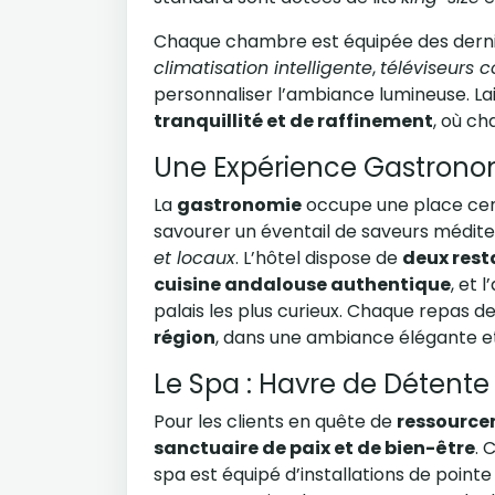
Chaque chambre est équipée des derniè
climatisation intelligente
,
téléviseurs 
personnaliser l’ambiance lumineuse. 
tranquillité et de raffinement
, où ch
Une Expérience Gastrono
La
gastronomie
occupe une place cen
savourer un éventail de saveurs médi
et locaux
. L’hôtel dispose de
deux rest
cuisine andalouse authentique
, et 
palais les plus curieux. Chaque repas d
région
, dans une ambiance élégante et
Le Spa : Havre de Détente 
Pour les clients en quête de
ressourc
sanctuaire de paix et de bien-être
. 
spa est équipé d’installations de point