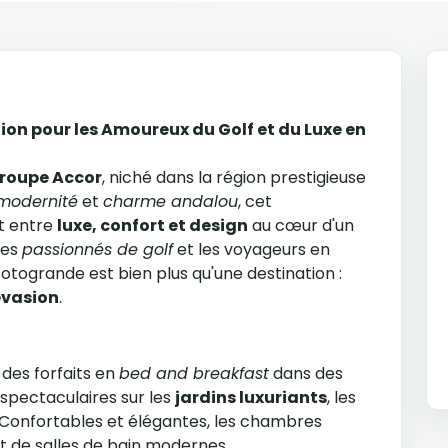
ion pour les Amoureux du Golf et du Luxe en
groupe Accor
, niché dans la région prestigieuse
modernité
et
charme andalou
, cet
it entre
luxe, confort et design
au cœur d'un
les
passionnés de golf
et les voyageurs en
otogrande est bien plus qu'une destination :
'évasion
.
 des forfaits en
bed and breakfast
dans des
spectaculaires sur les
jardins luxuriants
, les
 Confortables et élégantes, les chambres
t de salles de bain modernes.