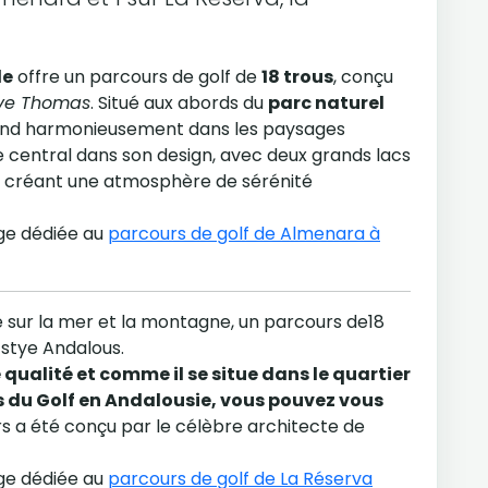
de
offre un parcours de golf de
18 trous
, conçu
ve Thomas
. Situé aux abords du
parc naturel
 fond harmonieusement dans les paysages
le central dans son design, avec deux grands lacs
, créant une atmosphère de sérénité
age dédiée au
parcours de golf de Almenara à
e sur la mer et la montagne, un parcours de18
 stye Andalous.
ualité et comme il se situe dans le quartier
s du Golf en Andalousie, vous pouvez vous
 a été conçu par le célèbre architecte de
age dédiée au
parcours de golf de La Réserva