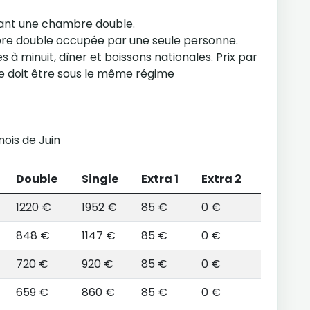
eant une chambre double.
bre double occupée par une seule personne.
s à minuit, dîner et boissons nationales. Prix par
pe doit être sous le même régime
mois de Juin
Double
Single
Extra 1
Extra 2
1220 €
1952 €
85 €
0 €
848 €
1147 €
85 €
0 €
720 €
920 €
85 €
0 €
659 €
860 €
85 €
0 €