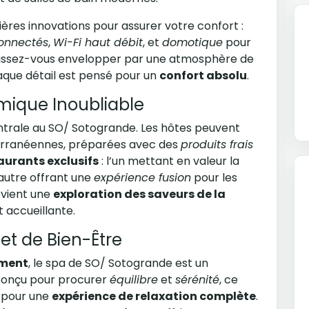
res innovations pour assurer votre confort :
connectés
,
Wi-Fi haut débit
, et
domotique
pour
Laissez-vous envelopper par une atmosphère de
aque détail est pensé pour un
confort absolu
.
mique Inoubliable
trale au SO/ Sotogrande. Les hôtes peuvent
terranéennes, préparées avec des
produits frais
aurants exclusifs
: l’un mettant en valeur la
l’autre offrant une
expérience fusion
pour les
evient une
exploration des saveurs de la
 accueillante.
et de Bien-Être
ement
, le spa de SO/ Sotogrande est un
Conçu pour procurer
équilibre
et
sérénité
, ce
e pour une
expérience de relaxation complète
.