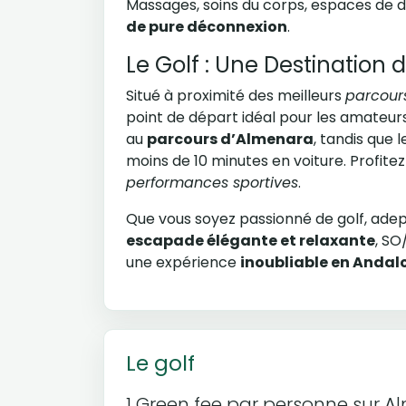
Massages, soins du corps, espaces de d
de pure déconnexion
.
Le Golf : Une Destination 
Situé à proximité des meilleurs
parcours
point de départ idéal pour les amateurs
au
parcours d’Almenara
, tandis que
moins de 10 minutes en voiture. Profite
performances sportives
.
Que vous soyez passionné de golf, ade
escapade élégante et relaxante
, SO
une expérience
inoubliable en Andal
Le golf
1 Green fee par personne sur Al