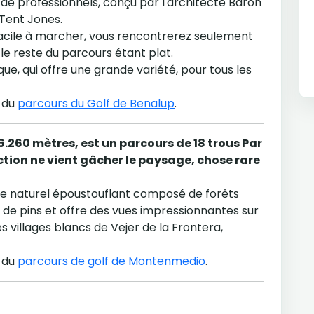
de professionnels, conçu par l'architecte Baron
 Tent Jones.
facile à marcher, vous rencontrerez seulement
le reste du parcours étant plat.
ue, qui offre une grande variété, pour tous les
e du
parcours du Golf de Benalup
.
.260 mètres, est un parcours de 18 trous Par
ction ne vient gâcher le paysage, chose rare
adre naturel époustouflant composé de forêts
t de pins et offre des vues impressionnantes sur
ues villages blancs de Vejer de la Frontera,
e du
parcours de golf de Montenmedio
.