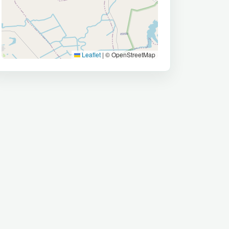
Leaflet
|
© OpenStreetMap