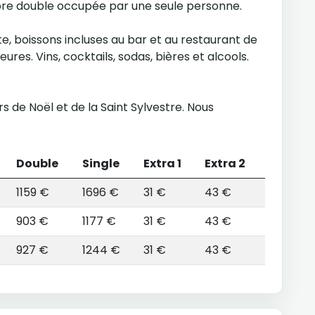
bre double occupée par une seule personne.
e, boissons incluses au bar et au restaurant de
eures. Vins, cocktails, sodas, bières et alcools.
s de Noël et de la Saint Sylvestre. Nous
Double
Single
Extra 1
Extra 2
1159 €
1696 €
31 €
43 €
903 €
1177 €
31 €
43 €
927 €
1244 €
31 €
43 €