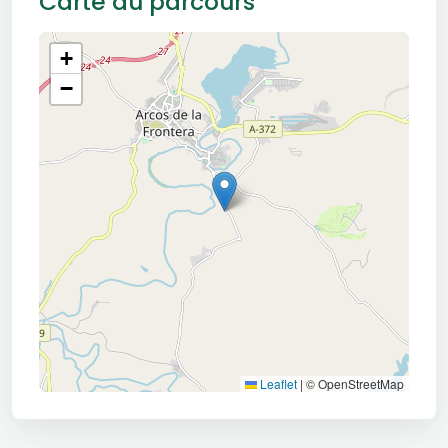
Carte du parcours
+
−
Leaflet
|
© OpenStreetMap