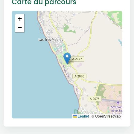
Carte du parcours
+
−
Leaflet
|
© OpenStreetMap