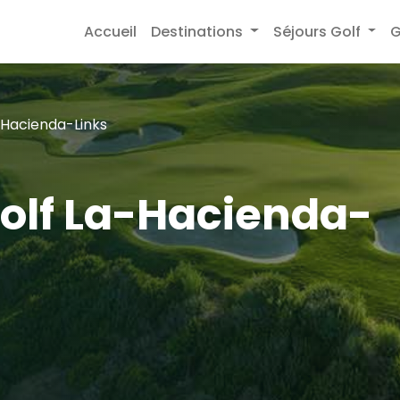
Accueil
Destinations
Séjours Golf
G
Hacienda-Links
golf La-Hacienda-