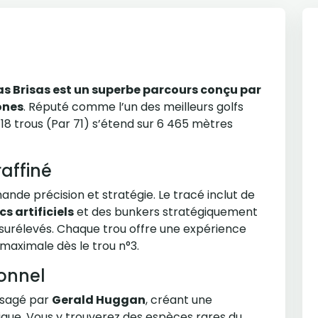
Las Brisas est un superbe parcours conçu par
ones
. Réputé comme l’un des meilleurs golfs
18 trous (Par 71) s’étend sur 6 465 mètres
affiné
ande précision et stratégie. Le tracé inclut de
cs artificiels
et des bunkers stratégiquement
surélevés. Chaque trou offre une expérience
maximale dès le trou n°3.
ionnel
ysagé par
Gerald Huggan
, créant une
que. Vous y trouverez des espèces rares du