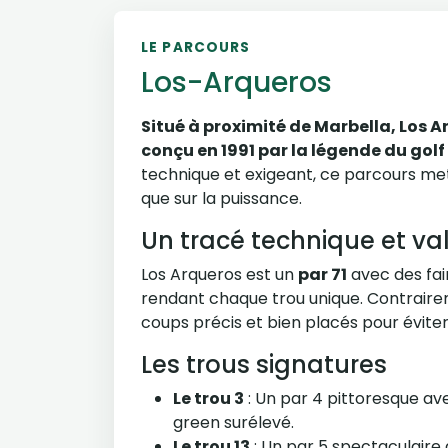
LE PARCOURS
Los-Arqueros
Situé à proximité de Marbella, Los A
conçu en 1991 par la légende du gol
technique et exigeant, ce parcours met 
que sur la puissance.
Un tracé technique et va
Los Arqueros est un
par 71
avec des fai
rendant chaque trou unique. Contrairem
coups précis et bien placés pour évite
Les trous signatures
Le trou 3
: Un par 4 pittoresque ave
green surélevé.
Le trou 13
: Un par 5 spectaculaire