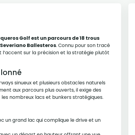
rqueros Golf est un parcours de 18 trous
f
Severiano Ballesteros
. Connu pour son tracé
l’accent sur la précision et la stratégie plutôt
llonné
rways sinueux et plusieurs obstacles naturels
ent aux parcours plus ouverts, il exige des
r les nombreux lacs et bunkers stratégiques.
c un grand lac qui complique le drive et un
 avec un départ en hauteur offrant une vue