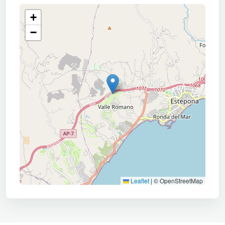
+
−
Leaflet
|
© OpenStreetMap