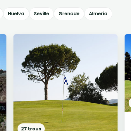
Huelva
Seville
Grenade
Almeria
27 trous