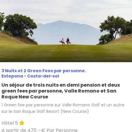
3 Nuits et 2 Green Fees par personne.
Estepona - Costa-del-sol
Un séjour de trois nuits en demi pension et deux
green fees par personne, Valle Romano et San
Roque New Course
1 Green fee par personne sur Valle Romano Golf et un autre
sur le San Roque Golf Resort (New Course)
Hôtel 5
A partir de 470 .-€ Par Personne