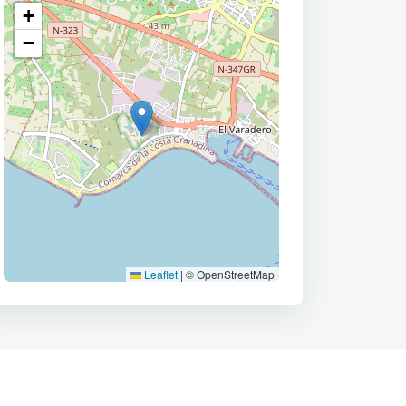
+
−
Leaflet
|
© OpenStreetMap