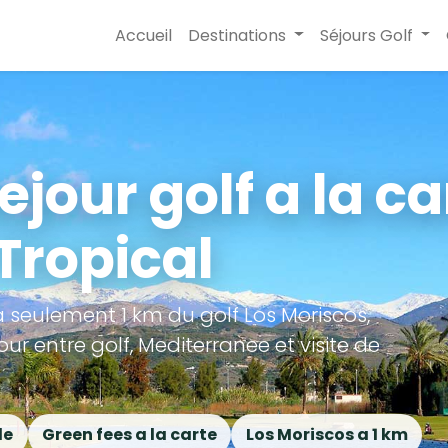
Accueil
Destinations
Séjours Golf
sejour golf a la ca
 Tropical
a seulement 1 km du golf Los Moriscos,
r entre golf, Mediterranee et visite de
le
Green fees a la carte
Los Moriscos a 1 km