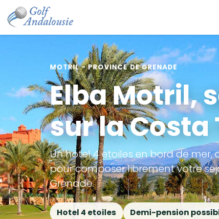
MOTRIL - PROVINCE DE GRENADE
Elba Motril, 
sur la Costa
Un hotel 4 etoiles en bord de mer, 
pour composer librement votre sejou
Grenade.
Hotel 4 etoiles
Demi-pension possib