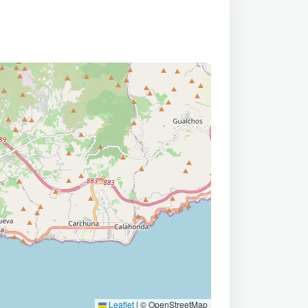
Leaflet
|
© OpenStreetMap