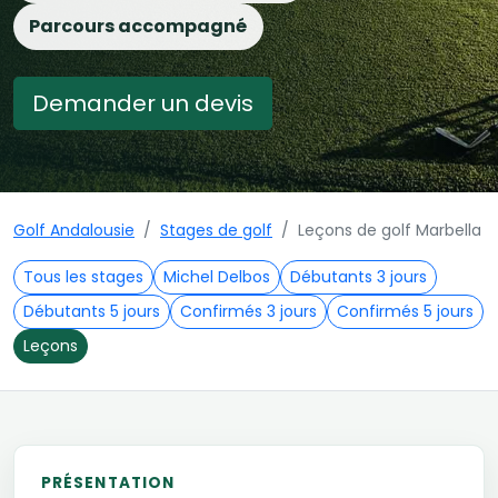
Parcours accompagné
Demander un devis
Golf Andalousie
Stages de golf
Leçons de golf Marbella
Tous les stages
Michel Delbos
Débutants 3 jours
Débutants 5 jours
Confirmés 3 jours
Confirmés 5 jours
Leçons
PRÉSENTATION