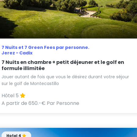
7 Nuits et 7 Green Fees par personne.
Jerez - Cadix
7 Nuits en chambre + petit déjeuner et le golf en
formule illimitée
Jouer autant de fois que vous le désirez durant votre séjour
sur le golf de Montecastillo
Hôtel 5
A partir de 650.-€ Par Personne
Hotel 4