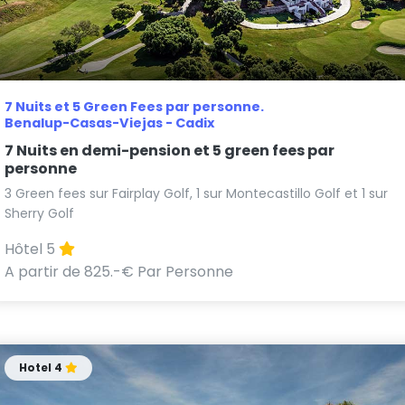
7 Nuits et 5 Green Fees par personne.
Benalup-Casas-Viejas - Cadix
7 Nuits en demi-pension et 5 green fees par
personne
3 Green fees sur Fairplay Golf, 1 sur Montecastillo Golf et 1 sur
Sherry Golf
Hôtel 5
A partir de 825.-€ Par Personne
Hotel 4